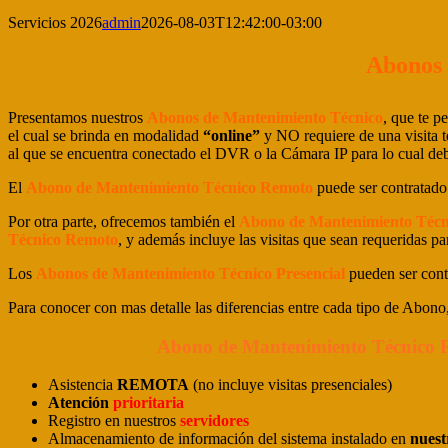
Servicios 2026
admin
2026-08-03T12:42:00-03:00
Abonos 
Presentamos nuestros
Abonos de Mantenimiento Técnico
, que te p
el cual se brinda en modalidad
“online”
y NO requiere de una visita t
al que se encuentra conectado el DVR o la Cámara IP para lo cual debe
El
Abono de Mantenimiento Técnico Remoto
puede ser contratad
Por otra parte, ofrecemos también el
Abono de Mantenimiento Técn
Técnico Remoto
, y además incluye las visitas que sean requeridas 
Los
Abonos de Mantenimiento Técnico Presencial
pueden ser cont
Para conocer con mas detalle las diferencias entre cada tipo de Abono,
Abono de Mantenimiento Técnico 
Asistencia
REMOTA
(no incluye visitas presenciales)
Atención
prioritaria
Registro en
nuestros
servidores
Almacenamiento de información del sistema instalado en
nues