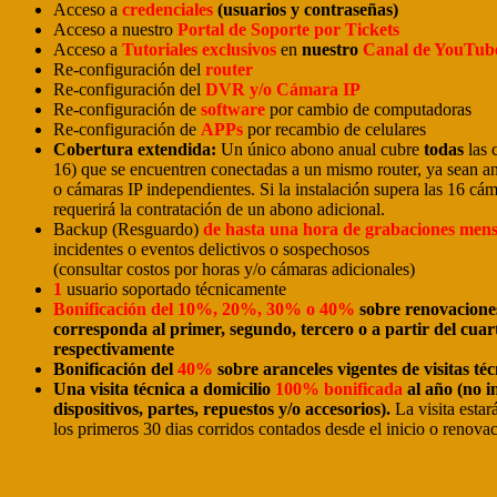
Acceso a
credenciales
(usuarios y contraseñas)
Acceso a nuestro
Portal de Soporte por Tickets
Acceso a
Tutoriales exclusivos
en
nuestro
Canal de YouTub
Re-configuración del
router
Re-configuración del
DVR y/o Cámara IP
Re-configuración de
software
por cambio de computadoras
Re-configuración de
APPs
por recambio de celulares
Cobertura extendida:
Un único abono anual cubre
todas
las 
16) que se encuentren conectadas a un mismo router, ya sean 
o cámaras IP independientes. Si la instalación supera las 16 cá
requerirá la contratación de un abono adicional.
Backup (Resguardo)
de hasta una hora de grabaciones mens
incidentes o eventos delictivos o sospechosos
(consultar costos por horas y/o cámaras adicionales)
1
usuario soportado técnicamente
Bonificación del
10%, 20%, 30%
o 40%
sobre renovacione
corresponda al primer, segundo, tercero o a partir del cuar
respectivamente
Bonificación del
40%
sobre aranceles vigentes de visitas téc
Una visita técnica a domicilio
100% bonificada
al año (no i
dispositivos, partes, repuestos y/o accesorios).
La visita esta
los primeros 30 dias corridos contados desde el inicio o renova