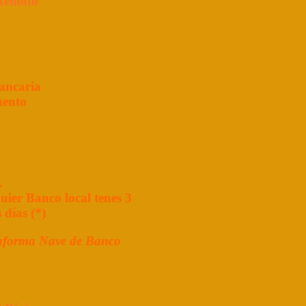
Remoto
ancaria
uento
.
uier Banco local
tenes 3
 días (*)
ataforma Nave de Banco