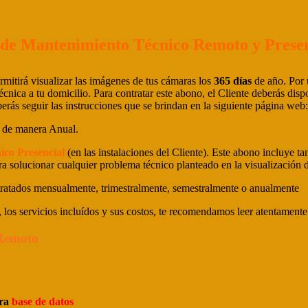
de Mantenimiento Técnico Remoto y Presen
ermitirá visualizar las imágenes de tus cámaras los
365 días
de año. Por
écnica a tu domicilio. Para contratar este abono, el Cliente deberás d
rás seguir las instrucciones que se brindan en la siguiente página web
o de manera Anual.
ico Presencial
(en las instalaciones del Cliente). Este abono incluye t
para solucionar cualquier problema técnico planteado en la visualizaci
ratados mensualmente, trimestralmente, semestralmente o anualmente
 los servicios incluídos y sus costos, te recomendamos leer atentamente 
Remoto
tra
base de datos