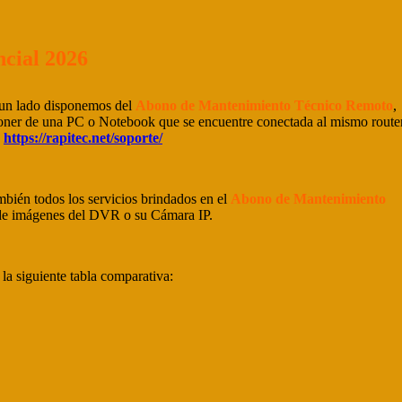
cial 2026
 un lado disponemos del
Abono de Mantenimiento Técnico Remoto
,
isponer de una PC o Notebook que se encuentre conectada al mismo route
:
https://rapitec.net/soporte/
ambién todos los servicios brindados en el
Abono de Mantenimiento
ón de imágenes del DVR o su Cámara IP.
la siguiente tabla comparativa: