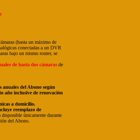
e
cámaras (hasta un máximo de
analógicas conectadas a un DVR
maras bajo un mismo router, se
uales
de hasta dos cámaras
de
s anuales
del Abono según
to año inclusive de renovación
nicas a domicilio.
ncluye reemplazo de
rá disponible únicamente durante
ción del Abono.