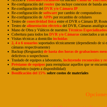
Re-configuración del
router
(no incluye conexion de banda an
Re-configuración del
DVR y/o Cámara IP
Re-configuración de
software
por cambio de computadoras
Re-configuración de
APPs
por recambio de celulares
Testeo de
conectividad física
entre el DVR o Cámara IP, Rou
Testeo de
alimentación eléctrica
del DVR, Cámaras analógica
Mano de Obra y Viáticos de nuestros
Técnicos Especializados
Cobertura para todos los
DVR y/o Cámaras
conectados a un 
Visitas técnicas a domicilio
incluídas
2, 4 o 6 usuarios
soportados técnicamente (dependiendo de si e
cámaras respectivamente)
Backup (Resguardo)
de hasta dos horas de grabaciones men
delictivos o sospechosos
Traslado de equipos a laboratorio,
incluyendo reconexión y r
Préstamo de equipos
para reemplazar aquellos que se encuentr
diagnóstico (sujeto a disponibilidad)
Bonificación del 15%
sobre costos de materiales
Opciones