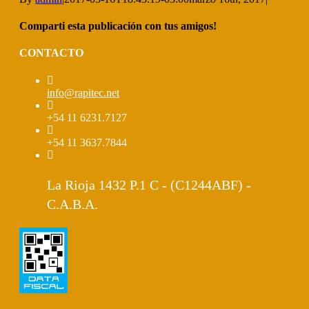
Comparti esta publicación con tus amigos!
Facebook
X
LinkedIn
Pinterest
Email
CONTACTO
info@rapitec.net
+54 11 6231.7127
+54 11 3637.7844
La Rioja 1432 P.1 C - (C1244ABF) -
C.A.B.A.