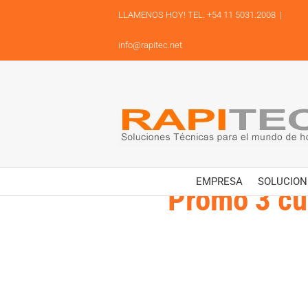
Skip
LLAMENOS HOY! TEL. +54 11 5031.2008
|
to
content
info@rapitec.net
EMPRESA
SOLUCION
Promo 3 cuo