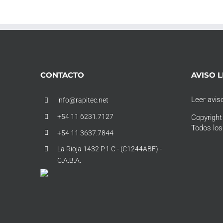
CONTACTO
AVISO 
Leer aviso
info@rapitec.net
+54 11 6231.7127
Copyrigh
Todos los
+54 11 3637.7844
La Rioja 1432 P.1 C - (C1244ABF) -
C.A.B.A.